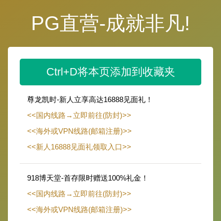
PG直营-成就非凡!
Ctrl+D将本页添加到收藏夹
尊龙凯时-新人立享高达16888见面礼！
<<国内线路→立即前往(防封)>>
<<海外或VPN线路(邮箱注册)>>
<<新人16888见面礼领取入口>>
918博天堂-首存限时赠送100%礼金！
<<国内线路→立即前往(防封)>>
<<海外或VPN线路(邮箱注册)>>