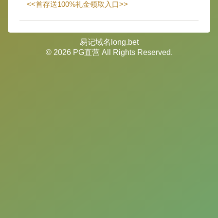
<<首存送100%礼金领取入口>>
易记域名long.bet
© 2026 PG直营 All Rights Reserved.